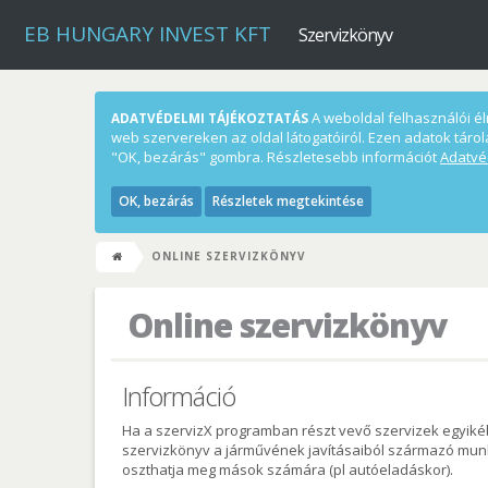
EB HUNGARY INVEST KFT
Szervizkönyv
A weboldal felhasználói élm
ADATVÉDELMI TÁJÉKOZTATÁS
web szervereken az oldal látogatóiról. Ezen adatok tárol
"OK, bezárás" gombra. Részletesebb információt
Adatvé
OK, bezárás
Részletek megtekintése
ONLINE SZERVIZKÖNYV
Online szervizkönyv
Információ
Ha a szervizX programban részt vevő szervizek egyikéb
szervizkönyv a járművének javításaiból származó munka
oszthatja meg mások számára (pl autóeladáskor).