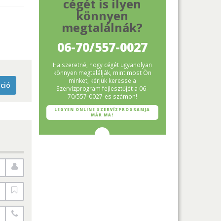
cégét is ilyen
könnyen
megtalálnák?
06-70/557-0027
Ha szeretné, hogy cégét ugyanolyan
könnyen megtalálják, mint most Ön
minket, kérjük keresse a
ció
Szervízprogram fejlesztőjét a 06-
70/557-0027-es számon!
LEGYEN ONLINE SZERVÍZPROGRAMJA
MÁR MA!