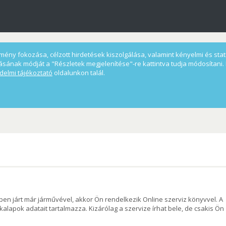
ény fokozása, célzott hirdetések kiszolgálása, valamint kényelmi és statis
ásának módját a "Részletek megjelenítése"-re kattintva tudja módosítani. 
delmi tájékoztató
oldalunkon talál.
en járt már járművével, akkor Ön rendelkezik Online szerviz könyvvel. A
lapok adatait tartalmazza. Kizárólag a szervize írhat bele, de csakis Ön