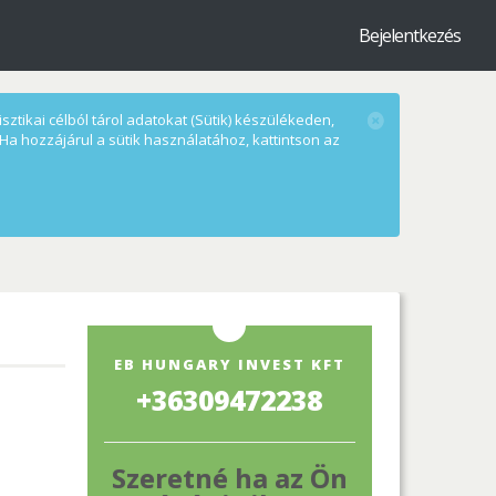
Bejelentkezés
ztikai célból tárol adatokat (Sütik) készülékeden,
Ha hozzájárul a sütik használatához, kattintson az
EB HUNGARY INVEST KFT
+36309472238
Szeretné ha az Ön