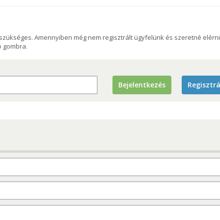
szükséges. Amennyiben még nem regisztrált ügyfelünk és szeretné elérni
ió gombra.
Bejelentkezés
Regisztrá